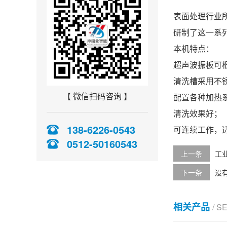
表面处理行业
研制了这一系
本机特点：
超声波振板可
清洗槽采用不
【 微信扫码咨询 】
配置各种加热
清洗效果好；
138-6226-0543
可连续工作，
0512-50160543
上一条
工
下一条
没
相关产品
/ S