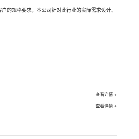
客户的规格要求，本公司针对此行业的实际需求设计、
表面处
研制了
本机特
超声波
清洗槽
配置各
清洗效
可连续
查看详情 +
查看详情 +