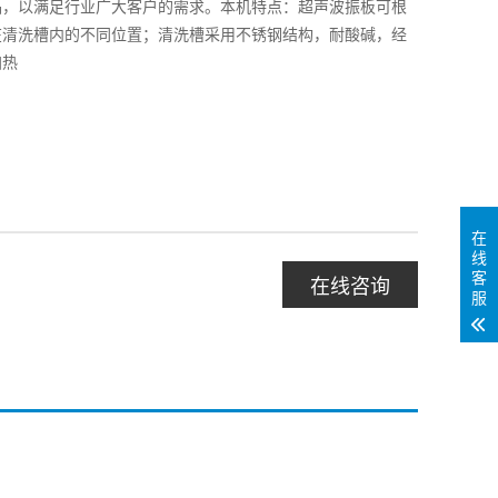
品，以满足行业广大客户的需求。本机特点：超声波振板可根
在清洗槽内的不同位置；清洗槽采用不锈钢结构，耐酸碱，经
加热
在
线
客
在线咨询
服
超声波